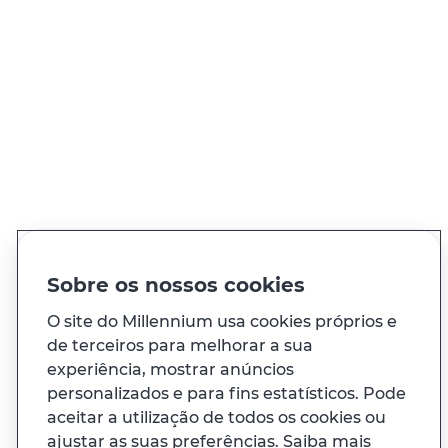
QUER FALAR CONNOSCO?
Ligue sempre que precisar, 24h por dia
Ver todos os contactos
PT
EN
Idioma
Sobre os nossos cookies
O site do Millennium usa cookies próprios e
de terceiros para melhorar a sua
À sua medida
experiência, mostrar anúncios
personalizados e para fins estatísticos. Pode
E ainda...
aceitar a utilização de todos os cookies ou
ajustar as suas preferências. Saiba mais