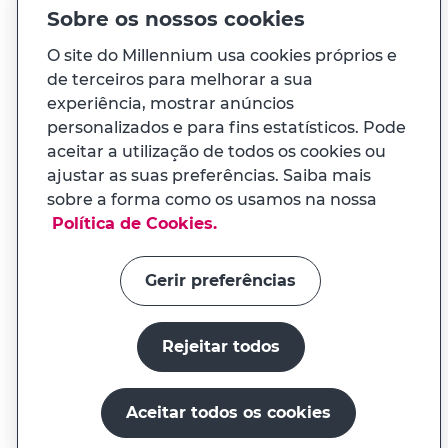
MUDAR É GANHAR 8.ª EDIÇÃO, autorizado pela
Sobre os nossos cookies
Câmara Municipal de Lisboa. As imagens do
O site do Millennium usa cookies próprios e
veículo têm caráter meramente ilustrativo e
de terceiros para melhorar a sua
representativo do modelo do Prémio Final. A
cor do veículo e outros elementos visuais a
experiência, mostrar anúncios
atribuir poderão variar em função do stock
personalizados e para fins estatísticos. Pode
existente.
aceitar a utilização de todos os cookies ou
ajustar as suas preferências. Saiba mais
sobre a forma como os usamos na nossa
Política de Cookies.
Gerir preferências
Rejeitar todos
Aceitar todos os cookies
O millenniumbcp.pt é um serviço do Banco Comercial
Português, S.A., registado no BdP sob o nº. 33