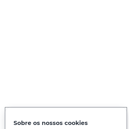
PARTILHE O ARTIGO
Os conteúdos apresentados não dispensam a
consulta da informação legal e das entidades
públicas ou privadas especialistas em cada
matéria.
Sobre os nossos cookies