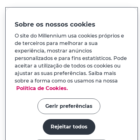
Sobre os nossos cookies
Ainda não tem cartão de
O site do Millennium usa cookies próprios e
crédito?
de terceiros para melhorar a sua
Peça na app, a versão digital fica
experiência, mostrar anúncios
disponível na hora.
personalizados e para fins estatísticos. Pode
Cartão de crédito Classic¹ - TAEG 15,4%
aceitar a utilização de todos os cookies ou
ajustar as suas preferências. Saiba mais
Pedir cartão
sobre a forma como os usamos na nossa
APP MILENNIUM
Política de Cookies.
Na app tem uma experiência
adaptada ao seu telemóvel
Gerir preferências
Rejeitar todos
Instalar a app