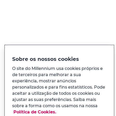
Ligue
21 004 24 24
Chamada para rede fixa nacional
Ver todos os contactos
PT
EN
Idioma
Sobre os nossos cookies
O site do Millennium usa cookies próprios e
À sua medida
de terceiros para melhorar a sua
experiência, mostrar anúncios
personalizados e para fins estatísticos. Pode
E ainda...
aceitar a utilização de todos os cookies ou
ajustar as suas preferências. Saiba mais
Transparência
sobre a forma como os usamos na nossa
APP MILENNIUM
Política de Cookies.