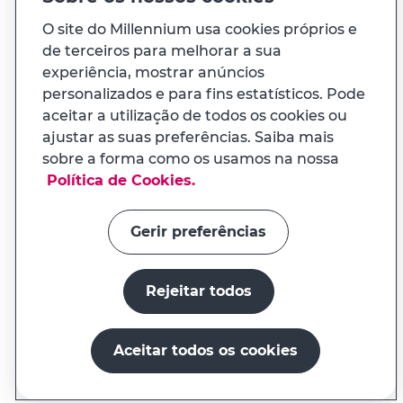
O site do Millennium usa cookies próprios e
de terceiros para melhorar a sua
À sua medida
experiência, mostrar anúncios
personalizados e para fins estatísticos. Pode
E ainda...
aceitar a utilização de todos os cookies ou
ajustar as suas preferências. Saiba mais
sobre a forma como os usamos na nossa
Transparência
APP MILENNIUM
Política de Cookies.
Na app tem uma experiência
Links úteis
adaptada ao seu telemóvel
Gerir preferências
Rejeitar todos
Instalar a app
Continuar no site
Aceitar todos os cookies
O millenniumbcp.pt é um serviço do Banco Comercial
Português, S.A., registado no BdP sob o nº. 33
Fundos de Investimento
Ver todos
Abrir conta