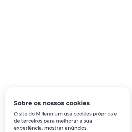
QUER FALAR CONNOSCO?
Ligue sempre que precisar, 24h por dia
Ver todos os contactos
PT
EN
Idioma
Sobre os nossos cookies
O site do Millennium usa cookies próprios e
de terceiros para melhorar a sua
À sua medida
experiência, mostrar anúncios