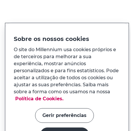
PT
EN
Idioma
Sobre os nossos cookies
O site do Millennium usa cookies próprios e
À sua medida
de terceiros para melhorar a sua
experiência, mostrar anúncios
personalizados e para fins estatísticos. Pode
E ainda...
aceitar a utilização de todos os cookies ou
ajustar as suas preferências. Saiba mais
Transparência
sobre a forma como os usamos na nossa
APP MILENNIUM
Política de Cookies.
Na app tem uma experiência
Links úteis
adaptada ao seu telemóvel
Gerir preferências