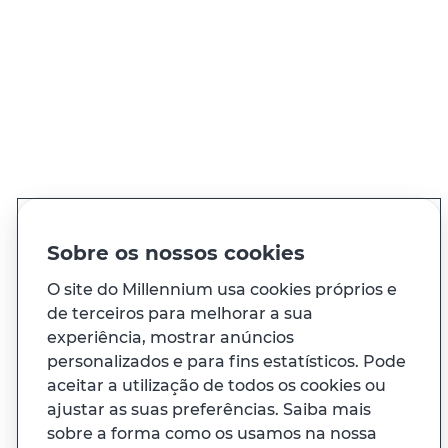
QUER FALAR CONNOSCO?
Ligue sempre que precisar, 24h por dia
Ver todos os contactos
PT
EN
Idioma
Sobre os nossos cookies
O site do Millennium usa cookies próprios e
À sua medida
de terceiros para melhorar a sua
experiência, mostrar anúncios
personalizados e para fins estatísticos. Pode
E ainda...
aceitar a utilização de todos os cookies ou
ajustar as suas preferências. Saiba mais
Transparência
sobre a forma como os usamos na nossa