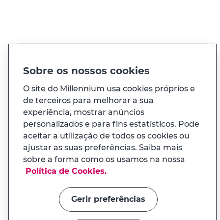
PT
EN
Idioma
Sobre os nossos cookies
O site do Millennium usa cookies próprios e
À sua medida
de terceiros para melhorar a sua
experiência, mostrar anúncios
personalizados e para fins estatísticos. Pode
E ainda...
aceitar a utilização de todos os cookies ou
ajustar as suas preferências. Saiba mais
Transparência
sobre a forma como os usamos na nossa
APP MILENNIUM
Política de Cookies.
Na app tem uma experiência
Links úteis
adaptada ao seu telemóvel
Gerir preferências