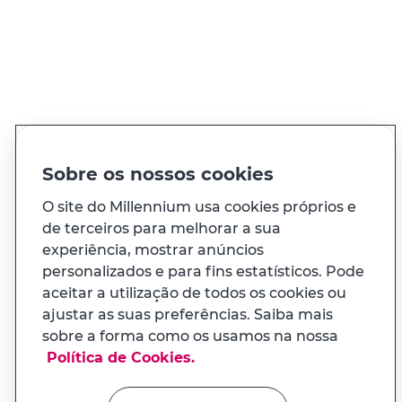
Chamada para rede fixa nacional
Ver todos os contactos
PT
EN
Idioma
Sobre os nossos cookies
O site do Millennium usa cookies próprios e
de terceiros para melhorar a sua
À sua medida
experiência, mostrar anúncios
personalizados e para fins estatísticos. Pode
E ainda...
aceitar a utilização de todos os cookies ou
ajustar as suas preferências. Saiba mais
sobre a forma como os usamos na nossa
Transparência
APP MILENNIUM
Política de Cookies.
Na app tem uma experiência
Links úteis