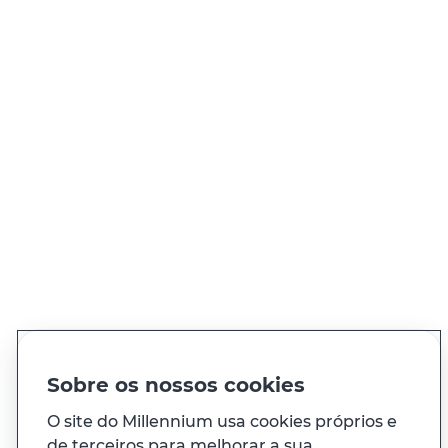
Procurar sucursal
QUER FALAR CONNOSCO?
Ligue
21 004 24 24
Chamada para rede fixa nacional
Ver todos os contactos
PT
EN
Idioma
Sobre os nossos cookies
O site do Millennium usa cookies próprios e
de terceiros para melhorar a sua
À sua medida