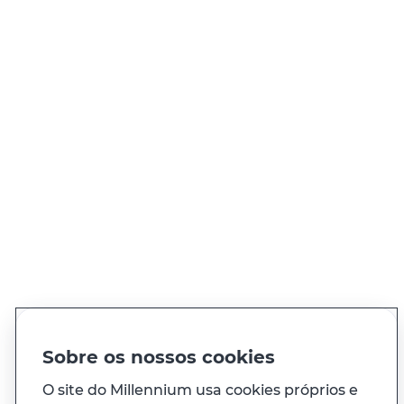
Estamos aqui para si
PROCURA UMA SUCURSAL?
Encontre a sucursal Private mais
próxima de si
Procurar sucursal
PT
EN
Idioma
Sobre os nossos cookies
O site do Millennium usa cookies próprios e