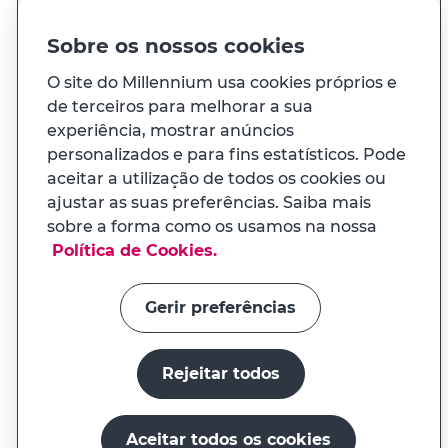
PT
EN
Idioma
Sobre os nossos cookies
O site do Millennium usa cookies próprios e
de terceiros para melhorar a sua
À sua medida
experiência, mostrar anúncios
personalizados e para fins estatísticos. Pode
E ainda...
aceitar a utilização de todos os cookies ou
ajustar as suas preferências. Saiba mais
sobre a forma como os usamos na nossa
Transparência
APP MILENNIUM
Política de Cookies.
Na app tem uma experiência
Links úteis
adaptada ao seu telemóvel
Gerir preferências
Rejeitar todos
Instalar a app
Continuar no site
Aceitar todos os cookies