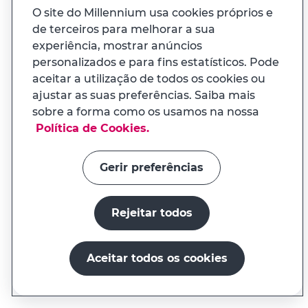
Publicidade
O site do Millennium usa cookies próprios e
Não dispensa a consulta da informação pré-
de terceiros para melhorar a sua
contratual e contratual legalmente exigida.
experiência, mostrar anúncios
Mediador de Seguros e Segurador
personalizados e para fins estatísticos. Pode
aceitar a utilização de todos os cookies ou
ajustar as suas preferências. Saiba mais
sobre a forma como os usamos na nossa
APP MILENNIUM
Política de Cookies.
PRECISA DE AJUDA?
Na app tem uma experiência
Estamos aqui para si
adaptada ao seu telemóvel
Gerir preferências
Rejeitar todos
Instalar a app
Continuar no site
Aceitar todos os cookies
TEM DÚVIDAS?
Encontre resposta para todas as suas
Millennium GO!
Aderir
Abrir conta
perguntas