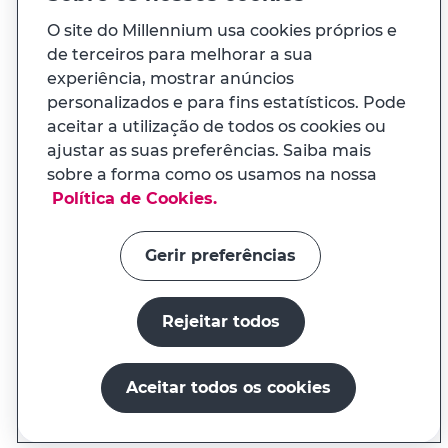
O site do Millennium usa cookies próprios e
de terceiros para melhorar a sua
À sua medida
experiência, mostrar anúncios
personalizados e para fins estatísticos. Pode
E ainda...
aceitar a utilização de todos os cookies ou
ajustar as suas preferências. Saiba mais
sobre a forma como os usamos na nossa
Transparência
APP MILENNIUM
Política de Cookies.
Na app tem uma experiência
Links úteis
adaptada ao seu telemóvel
Gerir preferências
Rejeitar todos
Instalar a app
Continuar no site
Aceitar todos os cookies
O millenniumbcp.pt é um serviço do Banco Comercial
Português, S.A., registado no BdP sob o nº. 33
Crédito Veículos Novos
Simular crédito
Abrir conta