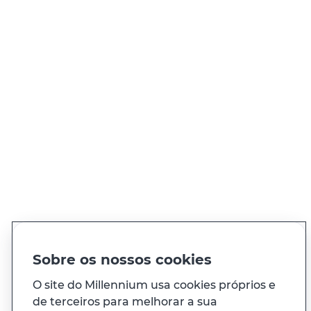
Procurar sucursal
QUER FALAR CONNOSCO?
Ligue sempre que precisar, 24h por dia
Ver todos os contactos
PT
EN
Idioma
Sobre os nossos cookies
O site do Millennium usa cookies próprios e
À sua medida
de terceiros para melhorar a sua