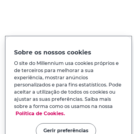
Ver todos os contactos
Sobre os nossos cookies
O site do Millennium usa cookies próprios e
de terceiros para melhorar a sua
À sua medida
experiência, mostrar anúncios
personalizados e para fins estatísticos. Pode
E ainda...
aceitar a utilização de todos os cookies ou
ajustar as suas preferências. Saiba mais
sobre a forma como os usamos na nossa
Transparência
APP MILENNIUM
Política de Cookies.
Na app tem uma experiência
Links úteis
adaptada ao seu telemóvel
Gerir preferências