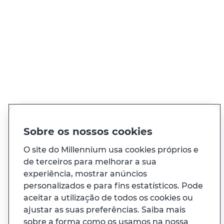
QUER FALAR CONNOSCO?
Ligue sempre que precisar, 24h por dia
Ver todos os contactos
PT
EN
Idioma
Sobre os nossos cookies
O site do Millennium usa cookies próprios e
de terceiros para melhorar a sua
À sua medida
experiência, mostrar anúncios
personalizados e para fins estatísticos. Pode
E ainda...
aceitar a utilização de todos os cookies ou
ajustar as suas preferências. Saiba mais
sobre a forma como os usamos na nossa
Transparência