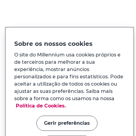
PT
EN
Idioma
Sobre os nossos cookies
O site do Millennium usa cookies próprios e
de terceiros para melhorar a sua
À sua medida
experiência, mostrar anúncios
personalizados e para fins estatísticos. Pode
E ainda...
aceitar a utilização de todos os cookies ou
ajustar as suas preferências. Saiba mais
sobre a forma como os usamos na nossa
Transparência
APP MILENNIUM
Política de Cookies.
Na app tem uma experiência
Links úteis
adaptada ao seu telemóvel
Gerir preferências