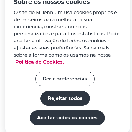
Sobre os nossos cookies
O site do Millennium usa cookies próprios e
À sua medida
de terceiros para melhorar a sua
experiência, mostrar anúncios
personalizados e para fins estatísticos. Pode
E ainda...
aceitar a utilização de todos os cookies ou
ajustar as suas preferências. Saiba mais
Transparência
sobre a forma como os usamos na nossa
APP MILENNIUM
Política de Cookies.
Na app tem uma experiência
Links úteis
adaptada ao seu telemóvel
Gerir preferências
Rejeitar todos
Instalar a app
Continuar no site
Aceitar todos os cookies
O millenniumbcp.pt é um serviço do Banco Comercial
Português, S.A., registado no BdP sob o nº. 33
Abrir conta