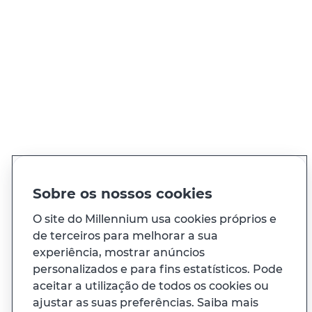
QUER FALAR CONNOSCO?
Ligue sempre que precisar, 24h por dia
Ver todos os contactos
PT
EN
Idioma
Sobre os nossos cookies
O site do Millennium usa cookies próprios e
À sua medida
de terceiros para melhorar a sua
experiência, mostrar anúncios
personalizados e para fins estatísticos. Pode
E ainda...
aceitar a utilização de todos os cookies ou
ajustar as suas preferências. Saiba mais