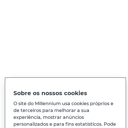
QUER FALAR CONNOSCO?
Ligue sempre que precisar, 24h por dia
Ver todos os contactos
PT
EN
Idioma
Sobre os nossos cookies
O site do Millennium usa cookies próprios e
À sua medida
de terceiros para melhorar a sua
experiência, mostrar anúncios
personalizados e para fins estatísticos. Pode
E ainda...