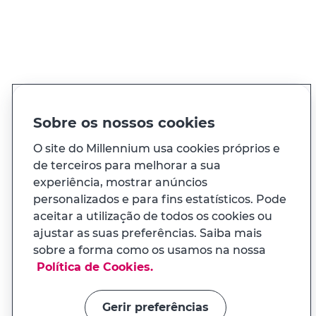
Ver todos os contactos
PT
EN
Idioma
Sobre os nossos cookies
O site do Millennium usa cookies próprios e
À sua medida
de terceiros para melhorar a sua
experiência, mostrar anúncios
personalizados e para fins estatísticos. Pode
E ainda...
aceitar a utilização de todos os cookies ou
ajustar as suas preferências. Saiba mais
Transparência
sobre a forma como os usamos na nossa
APP MILENNIUM
Política de Cookies.
Na app tem uma experiência
Links úteis
adaptada ao seu telemóvel
Gerir preferências