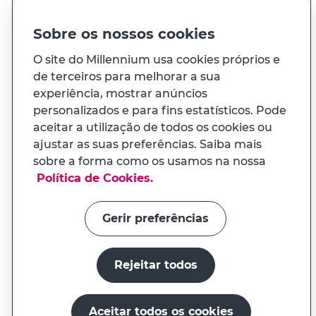
PT
EN
Idioma
Sobre os nossos cookies
O site do Millennium usa cookies próprios e
À sua medida
de terceiros para melhorar a sua
experiência, mostrar anúncios
E ainda...
personalizados e para fins estatísticos. Pode
aceitar a utilização de todos os cookies ou
ajustar as suas preferências. Saiba mais
Transparência
sobre a forma como os usamos na nossa
APP MILENNIUM
Política de Cookies.
Links úteis
Na app tem uma experiência
adaptada ao seu telemóvel
Gerir preferências
Rejeitar todos
Instalar a app
O millenniumbcp.pt é um serviço do Banco Comercial
Continuar no site
Aceitar todos os cookies