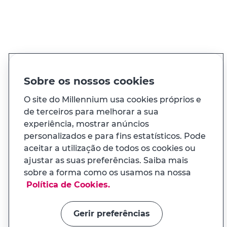
Ver todos os contactos
PT
EN
Idioma
Sobre os nossos cookies
O site do Millennium usa cookies próprios e
À sua medida
de terceiros para melhorar a sua
experiência, mostrar anúncios
personalizados e para fins estatísticos. Pode
E ainda...
aceitar a utilização de todos os cookies ou
ajustar as suas preferências. Saiba mais
Transparência
sobre a forma como os usamos na nossa
APP MILENNIUM
Política de Cookies.
Na app tem uma experiência
Links úteis
adaptada ao seu telemóvel
Gerir preferências