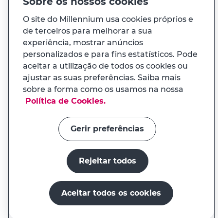
Sobre os nossos cookies
O site do Millennium usa cookies próprios e
À sua medida
de terceiros para melhorar a sua
experiência, mostrar anúncios
personalizados e para fins estatísticos. Pode
E ainda...
aceitar a utilização de todos os cookies ou
ajustar as suas preferências. Saiba mais
Transparência
sobre a forma como os usamos na nossa
APP MILENNIUM
Política de Cookies.
Na app tem uma experiência
Links úteis
adaptada ao seu telemóvel
Gerir preferências
Rejeitar todos
Instalar a app
Continuar no site
Aceitar todos os cookies
O millenniumbcp.pt é um serviço do Banco Comercial
Português, S.A., registado no BdP sob o nº. 33
Abrir conta